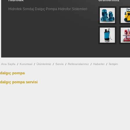
Hidrotek Sondaj Dalgıç Pompa Hidrofor Sistemleri
Ana Sayfa
Kurumsal
Ürünlerimiz
Servis
Referanslarımız
Haberler
İletişim
dalgıç pompa
dalgıç pompa servisi